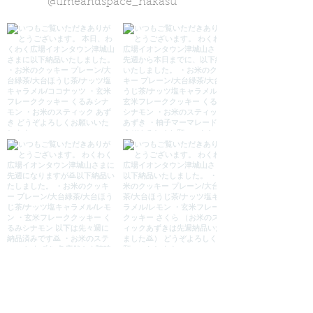
@timeandspace_nakasu